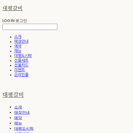
대평갈비
LOG IN
로그인
소개
매장안내
예약
메뉴
대평도시락
선물세트
선불카드
이벤트
온라인몰
대평갈비
소개
매장안내
예약
메뉴
대평도시락