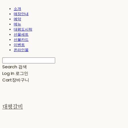
소개
매장안내
예약
메뉴
대평도시락
선물세트
선불카드
이벤트
온라인몰
Search
검색
Log In
로그인
Cart
장바구니
대평갈비