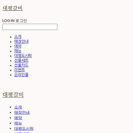
대평갈비
LOG IN
로그인
소개
매장안내
예약
메뉴
대평도시락
선물세트
선불카드
이벤트
온라인몰
대평갈비
소개
매장안내
예약
메뉴
대평도시락