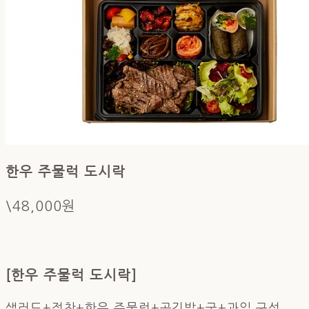
한우 주물럭 도시락
\48,000원
[한우 주물럭 도시락]
샐러드+정찬+한우 주물럭+공깃밥+국+과일 구성