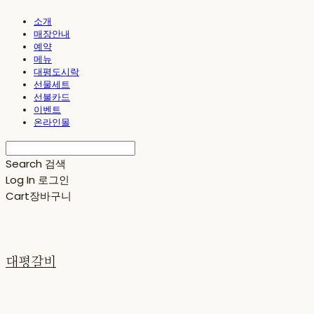
소개
매장안내
예약
메뉴
대평도시락
선물세트
선불카드
이벤트
온라인몰
Search
검색
Log In
로그인
Cart
장바구니
대평갈비